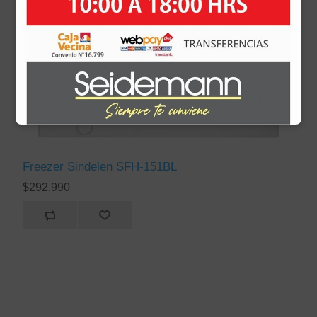
Freezer Sindelen SFH-151BL
$292.990