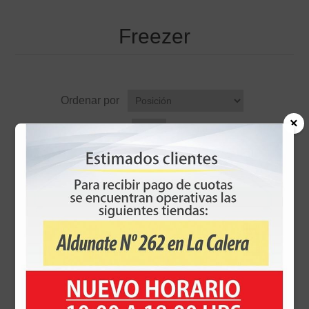
Freezer
Ordenar por
×
Pantalla
por página